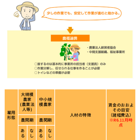
大規模
農家
中小規
(農業法
模農家
賃金のおおよ
人等)
その目安
雇用
人材の特徴
（諸経費込）
形態
農閑期
農閑期
※R6.11月時
点
あ
な
あ
な
る
し
る
し