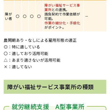
障がい福祉サービス事
業所
との連携。
障が
請負契約で作業依頼が
〇
〇
〇
〇
－
い者
可能。
作業の細分化・手順化
がポイント。
農閑期あり・なしによる雇用形態の適正
◎：特に適している
〇：適しており活用可能
△：あまり適さないが活用可能
×：適してない
障がい福祉サービス事業所の種類
就労継続支援 A型事業所