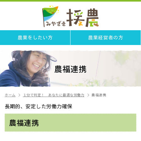
農業をしたい方
農業経営者の方
農福連携
ホーム
１分で判定！ あなたに最適な労働力
農福連携
長期的、安定した労働力確保
農福連携