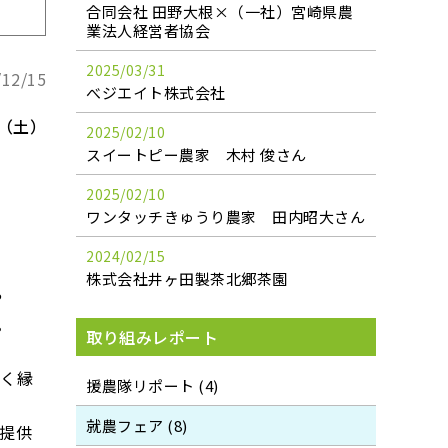
合同会社 田野大根×（一社）宮崎県農
業法人経営者協会
2025/03/31
/12/15
べジエイト株式会社
日（土）
2025/02/10
スイートピー農家 木村 俊さん
2025/02/10
ワンタッチきゅうり農家 田内昭大さん
2024/02/15
株式会社井ヶ田製茶北郷茶園
や
。
取り組みレポート
全く縁
援農隊リポート (4)
就農フェア (8)
提供